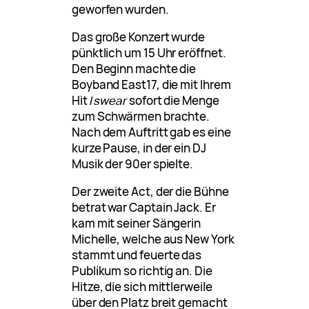
geworfen wurden.
Das große Konzert wurde
pünktlich um 15 Uhr eröffnet.
Den Beginn machte die
Boyband East17, die mit Ihrem
Hit
I swear
sofort die Menge
zum Schwärmen brachte.
Nach dem Auftritt gab es eine
kurze Pause, in der ein DJ
Musik der 90er spielte.
Der zweite Act, der die Bühne
betrat war Captain Jack. Er
kam mit seiner Sängerin
Michelle, welche aus New York
stammt und feuerte das
Publikum so richtig an. Die
Hitze, die sich mittlerweile
über den Platz breit gemacht