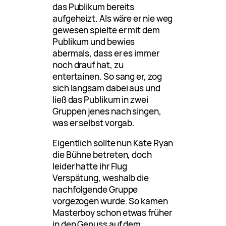
das Publikum bereits
aufgeheizt. Als wäre er nie weg
gewesen spielte er mit dem
Publikum und bewies
abermals, dass er es immer
noch drauf hat, zu
entertainen. So sang er, zog
sich langsam dabei aus und
ließ das Publikum in zwei
Gruppen jenes nach singen,
was er selbst vorgab.
Eigentlich sollte nun Kate Ryan
die Bühne betreten, doch
leider hatte ihr Flug
Verspätung, weshalb die
nachfolgende Gruppe
vorgezogen wurde. So kamen
Masterboy schon etwas früher
in den Genuss auf dem