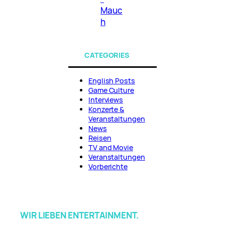
Mauc
h
CATEGORIES
English Posts
Game Culture
Interviews
Konzerte &
Veranstaltungen
News
Reisen
TV and Movie
Veranstaltungen
Vorberichte
WIR LIEBEN ENTERTAINMENT.