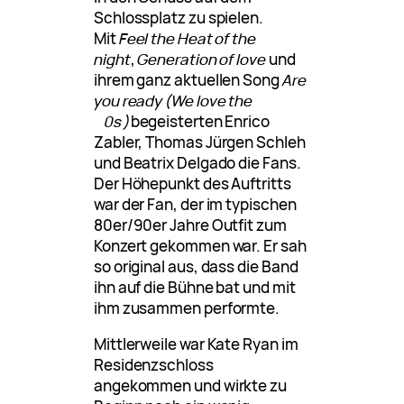
Schlossplatz zu spielen.
Mit
Feel the Heat of the
night
,
Generation of love
und
ihrem ganz aktuellen Song
Are
you ready (We love the
90s)
begeisterten Enrico
Zabler, Thomas Jürgen Schleh
und Beatrix Delgado die Fans.
Der Höhepunkt des Auftritts
war der Fan, der im typischen
80er/90er Jahre Outfit zum
Konzert gekommen war. Er sah
so original aus, dass die Band
ihn auf die Bühne bat und mit
ihm zusammen performte.
Mittlerweile war Kate Ryan im
Residenzschloss
angekommen und wirkte zu