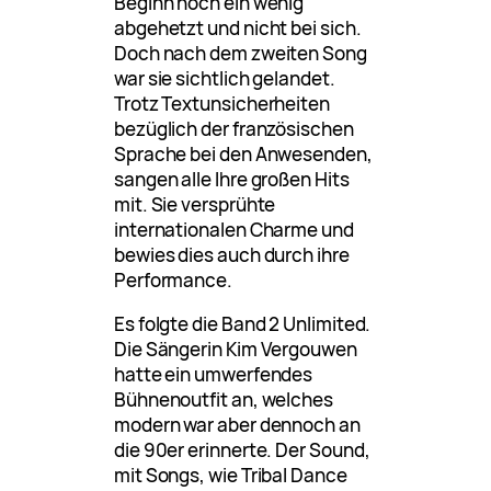
Beginn noch ein wenig
abgehetzt und nicht bei sich.
Doch nach dem zweiten Song
war sie sichtlich gelandet.
Trotz Textunsicherheiten
bezüglich der französischen
Sprache bei den Anwesenden,
sangen alle Ihre großen Hits
mit. Sie versprühte
internationalen Charme und
bewies dies auch durch ihre
Performance.
Es folgte die Band 2 Unlimited.
Die Sängerin Kim Vergouwen
hatte ein umwerfendes
Bühnenoutfit an, welches
modern war aber dennoch an
die 90er erinnerte. Der Sound,
mit Songs, wie Tribal Dance