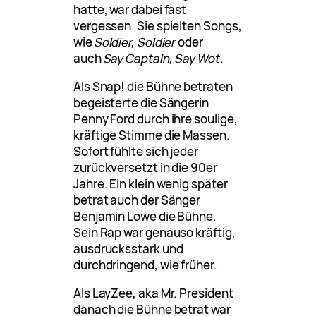
hatte, war dabei fast
vergessen. Sie spielten Songs,
wie
Soldier, Soldier
oder
auch
Say Captain, Say Wot
.
Als Snap! die Bühne betraten
begeisterte die Sängerin
Penny Ford durch ihre soulige,
kräftige Stimme die Massen.
Sofort fühlte sich jeder
zurückversetzt in die 90er
Jahre. Ein klein wenig später
betrat auch der Sänger
Benjamin Lowe die Bühne.
Sein Rap war genauso kräftig,
ausdrucksstark und
durchdringend, wie früher.
Als LayZee, aka Mr. President
danach die Bühne betrat war