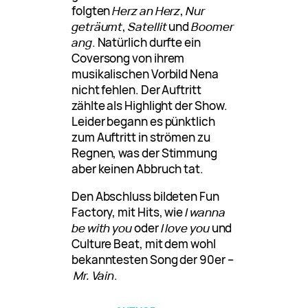
folgten
Herz an Herz
,
Nur
geträumt
,
Satellit
und
Boomer
ang
. Natürlich durfte ein
Coversong von ihrem
musikalischen Vorbild Nena
nicht fehlen. Der Auftritt
zählte als Highlight der Show.
Leider begann es pünktlich
zum Auftritt in strömen zu
Regnen, was der Stimmung
aber keinen Abbruch tat.
Den Abschluss bildeten Fun
Factory, mit Hits, wie
I wanna
be with you
oder
I love you
und
Culture Beat, mit dem wohl
bekanntesten Song der 90er –
Mr. Vain
.