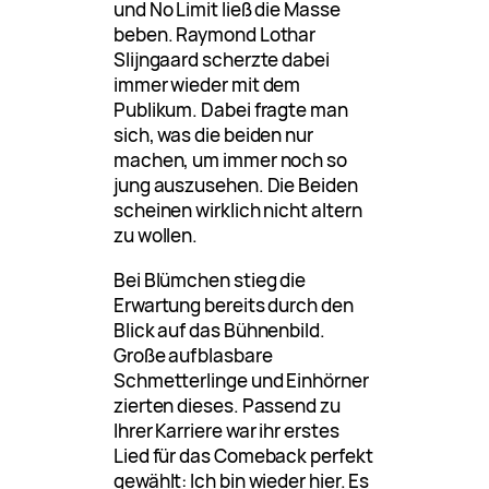
und No Limit ließ die Masse
beben. Raymond Lothar
Slijngaard scherzte dabei
immer wieder mit dem
Publikum. Dabei fragte man
sich, was die beiden nur
machen, um immer noch so
jung auszusehen. Die Beiden
scheinen wirklich nicht altern
zu wollen.
Bei Blümchen stieg die
Erwartung bereits durch den
Blick auf das Bühnenbild.
Große aufblasbare
Schmetterlinge und Einhörner
zierten dieses. Passend zu
Ihrer Karriere war ihr erstes
Lied für das Comeback perfekt
gewählt: Ich bin wieder hier. Es