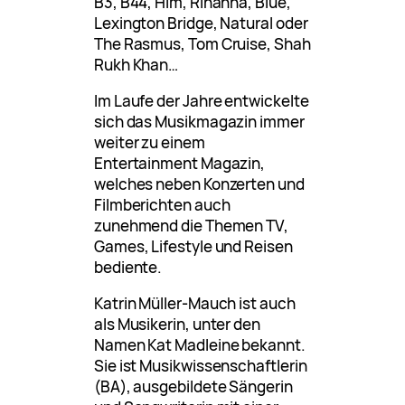
B3, B44, Him, Rihanna, Blue,
Lexington Bridge, Natural oder
The Rasmus, Tom Cruise, Shah
Rukh Khan…
Im Laufe der Jahre entwickelte
sich das Musikmagazin immer
weiter zu einem
Entertainment Magazin,
welches neben Konzerten und
Filmberichten auch
zunehmend die Themen TV,
Games, Lifestyle und Reisen
bediente.
Katrin Müller-Mauch ist auch
als Musikerin, unter den
Namen Kat Madleine bekannt.
Sie ist Musikwissenschaftlerin
(BA), ausgebildete Sängerin