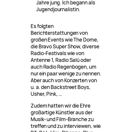
Jahre jung. Ich begann als
Jugendjournalistin.
Es folgten
Berichterstattungen von
großen Events wie The Dome,
die Bravo Super Show, diverse
Radio-Festivals wie von
Antenne 1, Radio Salü oder
auch Radio Regenbogen, um
nur ein paar wenige zu nennen.
Aber auch von Konzerten von
u. a. den Backstreet Boys,
Usher, Pink, …
Zudem hatten wir die Ehre
großartige Künstler aus der
Musik- und Film-Branche zu
treffen und zu interviewen, wie