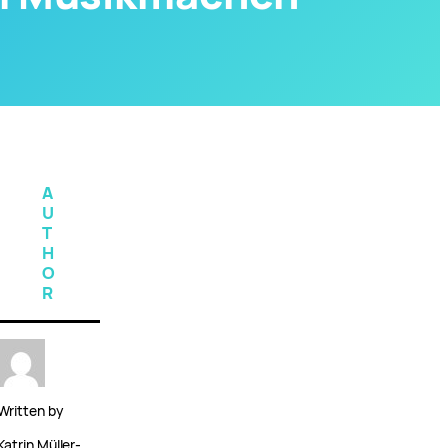
A
U
T
H
O
R
Written by
Katrin Müller-