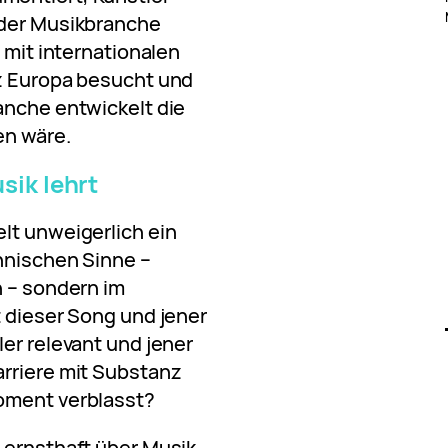
 der Musikbranche
e mit internationalen
nz Europa besucht und
anche entwickelt die
en wäre.
sik lehrt
lt unweigerlich ein
hnischen Sinne –
n – sondern im
t dieser Song und jener
er relevant und jener
arriere mit Substanz
oment verblasst?
 ernsthaft über Musik