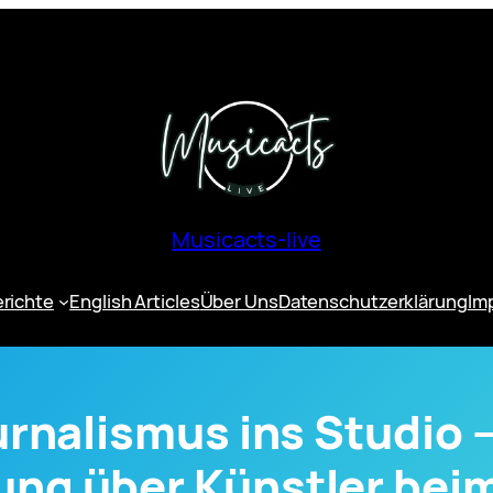
Musicacts-live
erichte
English Articles
Über Uns
Datenschutzerklärung
Im
rnalismus ins Studio –
tung über Künstler be