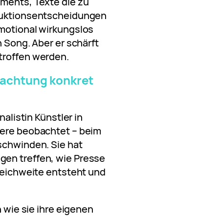
ements, Texte die zu
oduktionsentscheidungen
emotional wirkungslos
n Song. Aber er schärft
troffen werden.
bachtung konkret
nalistin Künstler in
iere beobachtet – beim
schwinden. Sie hat
en treffen, wie Presse
 Reichweite entsteht und
n wie sie ihre eigenen