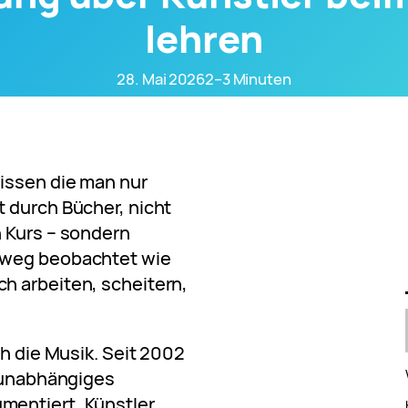
lehren
28. Mai 2026
2–3 Minuten
issen die man nur
 durch Bücher, nicht
n Kurs – sondern
nweg beobachtet wie
h arbeiten, scheitern,
ch die Musik. Seit 2002
n unabhängiges
mentiert, Künstler