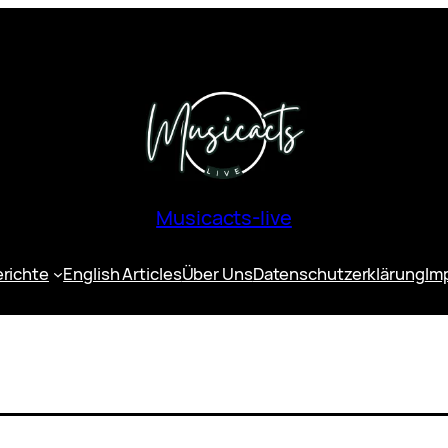
Musicacts-live
erichte
English Articles
Über Uns
Datenschutzerklärung
Im