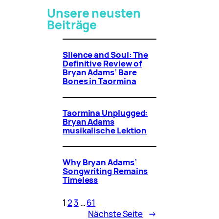
Unsere neusten
Beiträge
Silence and Soul: The
Definitive Review of
Bryan Adams’ Bare
Bones in Taormina
Taormina Unplugged:
Bryan Adams
musikalische Lektion
Why Bryan Adams’
Songwriting Remains
Timeless
1
2
3
…
61
Nächste Seite
→