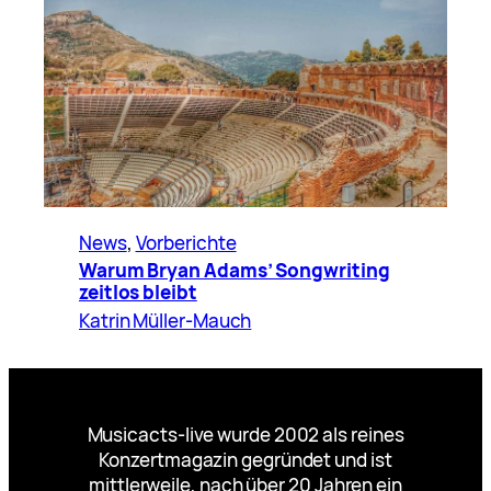
News
, 
Vorberichte
Warum Bryan Adams’ Songwriting
zeitlos bleibt
Katrin Müller-Mauch
Musicacts-live wurde 2002 als reines
Konzertmagazin gegründet und ist
mittlerweile, nach über 20 Jahren ein