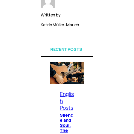
Written by
Katrin Müller-Mauch
RECENT POSTS
Englis
h
Posts
Silenc
e and
Soul:
The