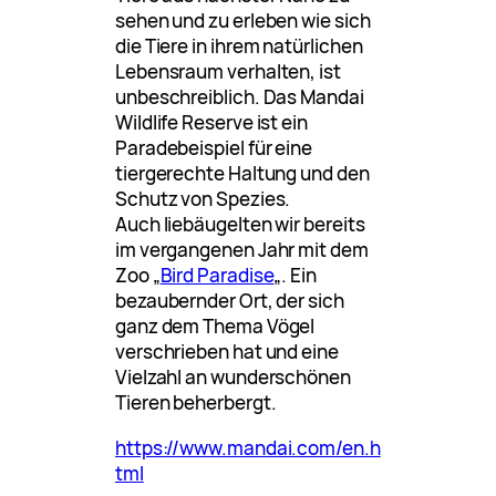
sehen und zu erleben wie sich
die Tiere in ihrem natürlichen
Lebensraum verhalten, ist
unbeschreiblich. Das Mandai
Wildlife Reserve ist ein
Paradebeispiel für eine
tiergerechte Haltung und den
Schutz von Spezies.
Auch liebäugelten wir bereits
im vergangenen Jahr mit dem
Zoo „
Bird Paradise
„. Ein
bezaubernder Ort, der sich
ganz dem Thema Vögel
verschrieben hat und eine
Vielzahl an wunderschönen
Tieren beherbergt.
https://www.mandai.com/en.h
tml