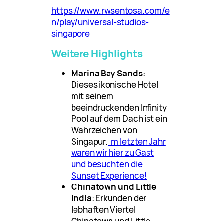
https://www.rwsentosa.com/e
n/play/universal-studios-
singapore
Weitere Highlights
Marina Bay Sands
:
Dieses ikonische Hotel
mit seinem
beeindruckenden Infinity
Pool auf dem Dach ist ein
Wahrzeichen von
Singapur.
Im letzten Jahr
waren wir hier zu Gast
und besuchten die
Sunset Experience!
Chinatown und Little
India
: Erkunden der
lebhaften Viertel
Chinatown und Little