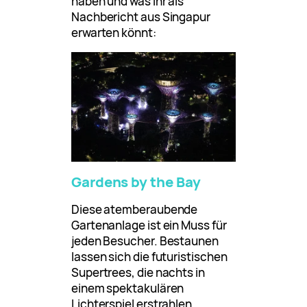
haben und was Ihr als
Nachbericht aus Singapur
erwarten könnt:
Gardens by the Bay
Diese atemberaubende
Gartenanlage ist ein Muss für
jeden Besucher. Bestaunen
lassen sich die futuristischen
Supertrees, die nachts in
einem spektakulären
Lichterspiel erstrahlen