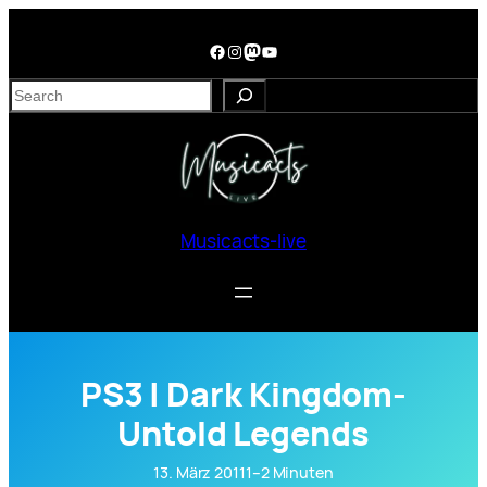
Zum
Inhalt
Facebook
Instagram
Mastodon
YouTube
springen
S
e
a
r
c
h
Musicacts-live
PS3 | Dark Kingdom-
Untold Legends
13. März 2011
1–2 Minuten