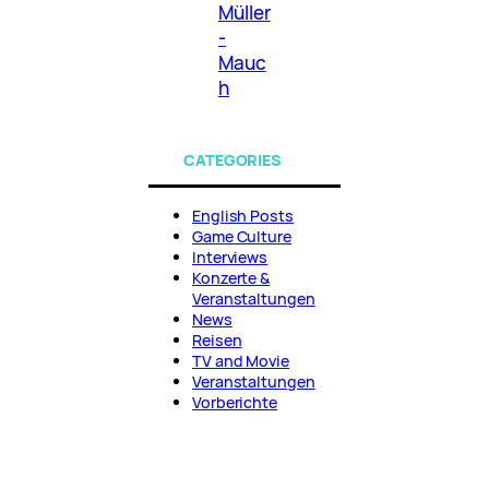
Müller
-
Mauc
h
CATEGORIES
English Posts
Game Culture
Interviews
Konzerte &
Veranstaltungen
News
Reisen
TV and Movie
Veranstaltungen
Vorberichte