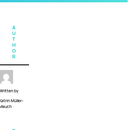
A
U
T
H
O
R
Written by
Katrin Müller-
Mauch