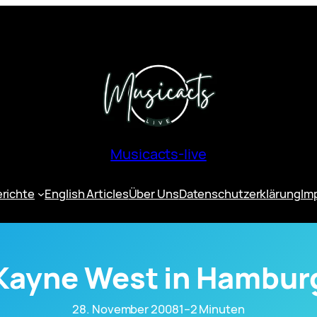
Musicacts-live
erichte
English Articles
Über Uns
Datenschutzerklärung
Im
Kayne West in Hambur
28. November 2008
1–2 Minuten