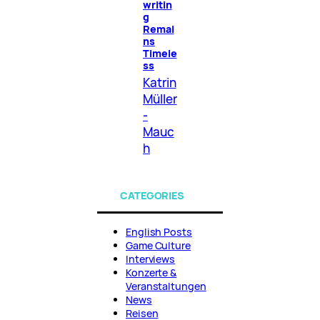
writin
g
Remai
ns
Timele
ss
Katrin
Müller
-
Mauc
h
CATEGORIES
English Posts
Game Culture
Interviews
Konzerte &
Veranstaltungen
News
Reisen