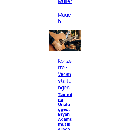
Müller
-
Mauc
h
Konze
rte &
Veran
staltu
ngen
Taormi
na
Unplu
gged:
Bryan
Adams
musik
alisch