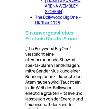
[TICKETS FÜR OVO
ARENA WEMBLEY
SICHERN]
The Bollywood Big One –
UK Tour 2025
Ein unvergessliches
Erlebnis für alle Sinne!
„The Bollywood Big One“
verspricht eine
atemberaubende Show mit
spektakulären Tanzeinlagen,
mitreißender Musik und einer
Bühnenpräsenz, die euch den
Atem rauben wird. Taucht ein
in die Welt des Bollywood,
erlebt die größten Hits live und
lasst euch von der Energie und
Leidenschaft der Künstler