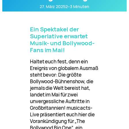
27. März 2025
2–3 Minuten
Ein Spektakel der
Superlative erwartet
Musik- und Bollywood-
Fans im Mai!
Haltet euch fest, denn ein
Ereignis von globalem Ausmaß
steht bevor: Die größte
Bollywood-Bühnenshow, die
jemals die Welt bereist hat,
landet im Mai für zwei
unvergessliche Auftritte in
Großbritannien! musicacts-
Live präsentiert euch hier die
Vorankündigung für „The
Bollywood Big One“, ein