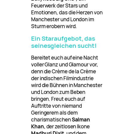
Feuerwerk der Stars und
Emotionen, das die Herzen von
Manchester und London im
Sturm erobern wird.
Ein Staraufgebot, das
seinesgleichen sucht!
Bereitet euch auf eine Nacht
voller Glanz und Glamour vor,
denn die Crème de la Crème
der indischen Filmindustrie
wird die Bühnen in Manchester
und London zum Beben
bringen. Freut euch auf
Auftritte von niemand
Geringerem als dem
charismatischen
Salman
Khan
, der zeitlosen Ikone
Madhuri Dixit
, und dem