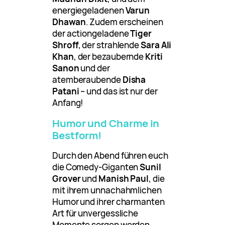
energiegeladenen
Varun
Dhawan
. Zudem erscheinen
der actiongeladene
Tiger
Shroff
, der strahlende
Sara Ali
Khan
, der bezaubernde
Kriti
Sanon
und der
atemberaubende
Disha
Patani
– und das ist nur der
Anfang!
Humor und Charme in
Bestform!
Durch den Abend führen euch
die Comedy-Giganten
Sunil
Grover
und
Manish Paul
, die
mit ihrem unnachahmlichen
Humor und ihrer charmanten
Art für unvergessliche
Momente sorgen werden.