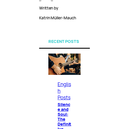
Written by
Katrin Müller-Mauch
RECENT POSTS
Englis
h
Posts
Silenc
e and
Soul:
The
Definit
ive