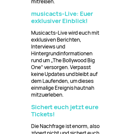
mitreißen.
musicacts-Live: Euer
exklusiver Einblick!
Musicacts-Live wird euch mit
exklusiven Berichten,
Interviews und
Hintergrundinformationen
rund um „The Bollywood Big
One“ versorgen. Verpasst
keine Updates und bleibt auf
dem Laufenden, um dieses
einmalige Ereignis hautnah
mitzuerleben.
Sichert euch jetzt eure
Tickets!
Die Nachfrage ist enorm, also
zögert nicht und sichert euch