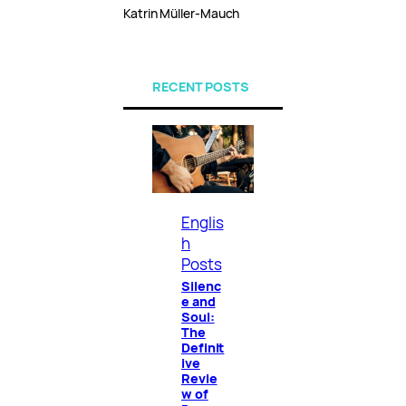
Katrin Müller-Mauch
RECENT POSTS
Englis
h
Posts
Silenc
e and
Soul:
The
Definit
ive
Revie
w of