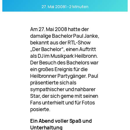
27. Mai 2008
1–2 Minuten
Am 27. Mai 2008 hatte der
damalige Bachelor Paul Janke,
bekannt aus der RTL-Show
„Der Bachelor“, einen Auftritt
als DJ im Musikpark Heilbronn.
Der Besuch des Bachelors war
ein großes Ereignis für die
Heilbronner Partygänger. Paul
präsentierte sich als
sympathischer und nahbarer
Star, der sich gerne mit seinen
Fans unterhielt und für Fotos
posierte.
Ein Abend voller Spaß und
Unterhaltung