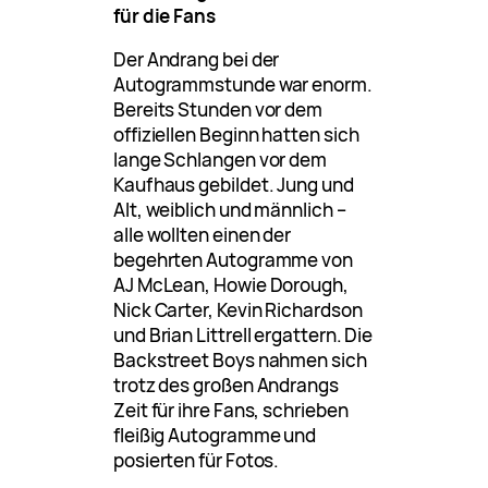
für die Fans
Der Andrang bei der
Autogrammstunde war enorm.
Bereits Stunden vor dem
offiziellen Beginn hatten sich
lange Schlangen vor dem
Kaufhaus gebildet. Jung und
Alt, weiblich und männlich –
alle wollten einen der
begehrten Autogramme von
AJ McLean, Howie Dorough,
Nick Carter, Kevin Richardson
und Brian Littrell ergattern. Die
Backstreet Boys nahmen sich
trotz des großen Andrangs
Zeit für ihre Fans, schrieben
fleißig Autogramme und
posierten für Fotos.