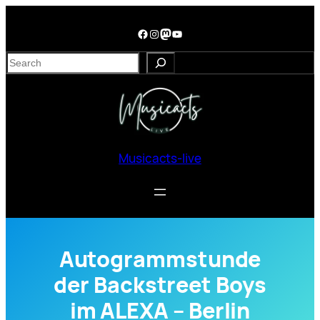
Zum
Inhalt
Facebook
Instagram
Mastodon
YouTube
springen
S
e
a
r
c
h
Musicacts-live
Autogrammstunde
der Backstreet Boys
im ALEXA – Berlin