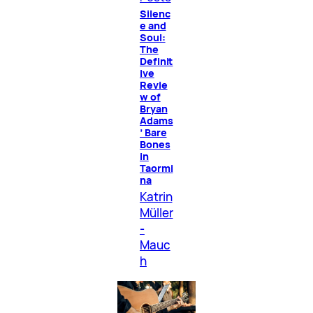
Silenc
e and
Soul:
The
Definit
ive
Revie
w of
Bryan
Adams
’ Bare
Bones
in
Taormi
na
Katrin
Müller
-
Mauc
h