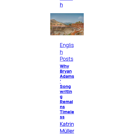
h
Englis
h
Posts
Why
Bryan
Adams
’
Song
writin
g
Remai
ns
Timele
ss
Katrin
Müller